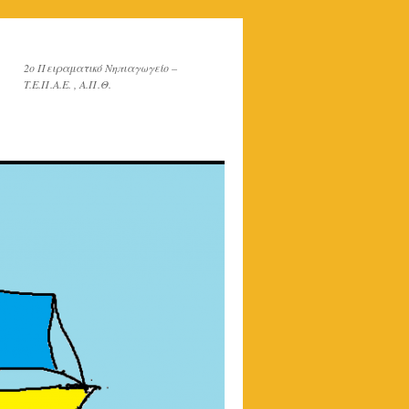
2o Πειραματικό Νηπιαγωγείο –
T.E.Π.Α.Ε. , Α.Π.Θ.