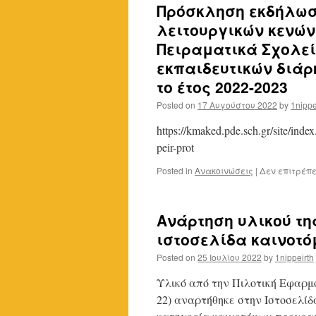
Πρόσκληση εκδήλωσ
λειτουργικών κενών 
Πειραματικά Σχολεί
εκπαιδευτικών διάρκ
το έτος 2022-2023
Posted on
17 Αυγούστου 2022
by
1nippe
https://kmaked.pde.sch.gr/site/ind
peir-prot
Posted in
Ανακοινώσεις
|
Δεν επιτρέπ
Ανάρτηση υλικού τη
ιστοσελίδα καινοτ
Posted on
25 Ιουλίου 2022
by
1nippeirth
Υλικό από την Πιλοτική Εφαρμ
22) αναρτήθηκε στην Ιστοσελί