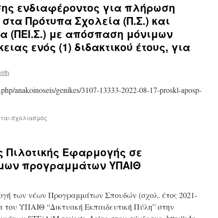
ης ενδιαφέροντος για πλήρωση
στα Πρότυπα Σχολεία (Π.Σ.) και
α (ΠΕΙ.Σ.) με απόσπαση μόνιμων
ειας ενός (1) διδακτικού έτους, για
irth
ex.php/anakoinoseis/genikes/3107-13333-2022-08-17-proskl-aposp-
εται σχολιασμός
ς Πιλοτικής Εφαρμογής σε
όμων προγραμμάτων ΥΠΑΙΘ
ογή των νέων Προγραμμάτων Σπουδών (σχολ. έτος 2021-
δα του ΥΠΑΙΘ “Δικτυακή Εκπαιδευτική Πύλη” στην