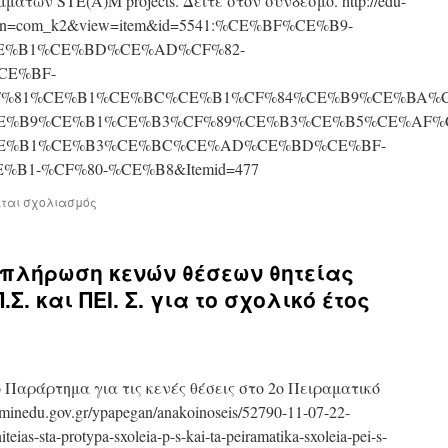
των STE(A)M projects. Δείτε στον σύνδεσμο. http://edu-
?option=com_k2&view=item&id=5541:%CE%BF%CE%B9-
E%B1%CE%BD%CE%AD%CF%82-
CE%BF-
F%81%CE%B1%CE%BC%CE%B1%CF%84%CE%B9%CE%BA%C
E%B9%CE%B1%CE%B3%CF%89%CE%B3%CE%B5%CE%AF%
E%B1%CE%B3%CE%BC%CE%AD%CE%BD%CE%BF-
B1-%CF%80-%CE%B8&Itemid=477
εται σχολιασμός
 πλήρωση κενών θέσεων θητείας
Σ. και ΠΕΙ. Σ. για το σχολικό έτος
 Παράρτημα για τις κενές θέσεις στο 2ο Πειραματικό
nedu.gov.gr/ypapegan/anakoinoseis/52790-11-07-22-
iteias-sta-protypa-sxoleia-p-s-kai-ta-peiramatika-sxoleia-pei-s-