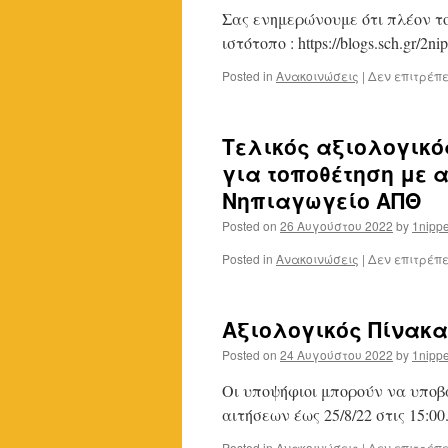
Σας ενημερώνουμε ότι πλέον τ
ιστότοπο : https://blogs.sch.gr/2nip
Posted in
Ανακοινώσεις
|
Δεν επιτρέπ
Τελικός αξιολογικό
για τοποθέτηση με 
Νηπιαγωγείο ΑΠΘ
Posted on
26 Αυγούστου 2022
by
1nippe
Posted in
Ανακοινώσεις
|
Δεν επιτρέπ
Αξιολογικός Πίνακ
Posted on
24 Αυγούστου 2022
by
1nippe
Οι υποψήφιοι μπορούν να υπο
αιτήσεων έως 25/8/22 στις 15:00
Posted in
Ανακοινώσεις
|
Δεν επιτρέπ