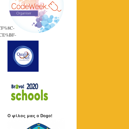
F%8C-
CE%BF-
O φίλος μας ο Dogo!