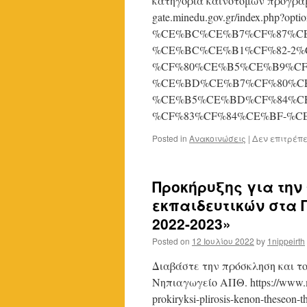
κατηγορία καινοτόμων προγραμμά
gate.minedu.gov.gr/index.php
%CE%BC%CE%B7%CF%87%C
%CE%BC%CE%B1%CF%82-2%
%CF%80%CE%B5%CE%B9%C
%CE%BD%CE%B7%CF%80%C
%CE%B5%CE%BD%CF%84%C
%CF%83%CF%84%CE%BF-%CE%
Posted in
Ανακοινώσεις
|
Δεν επιτρέπ
Προκήρυξης για την
εκπαιδευτικών στα Π.
2022-2023»
Posted on
12 Ιουλίου 2022
by
1nippeirth
Διαβάστε την πρόσκληση και το
Νηπιαγωγείο ΑΠΘ. https://www.mi
prokiryksi-plirosis-kenon-theseon-th