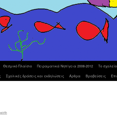
Θεσμικό Πλαίσιο
Πειραματικά Νηπ/γεια 2008-2012
Το σχολεί
ς
Σχολικές δράσεις και εκδηλώσεις
Άρθρα
Βραβεύσεις
Επι
eirth