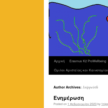
Αρχική
Erasmus K2 ProWellbeing
Όμιλοι Αριστείας και Καινοτομία
1nippeirth
Author Archives:
Ενημέρωση
Posted on
1 Φεβρουαρίου 2023
by
1nipp