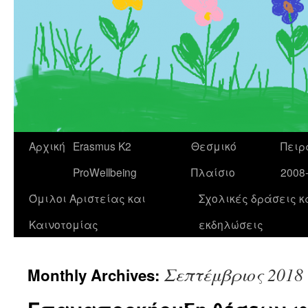
Αρχική
Erasmus K2
Θεσμικό
Πειρ
ProWellbeing
Πλαίσιο
2008
Όμιλοι Αριστείας και
Σχολικές δράσεις κ
Καινοτομίας
εκδηλώσεις
Σεπτέμβριος 2018
Monthly Archives: