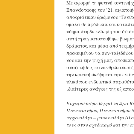
Με αφορμή τη φετινή κοντινή χ
Επανάστασης του ’21, αξιοποι
αποκριάτικου δρώμενου “Γενίτ
ομαλά σε πρόσωπα και καταστά
νόημα στη διεκδίκηση του ύψισ
αυτή πραγματοποιήθηκε βιωματι
δράματος, και μέσα από τεκμήρι
προκειμένου να συν-ταξιδέψουμ
νου και την ψυχή μας, αποσκοπ
αναζητήσεις πανανθρώπινων ζη
την κριτική σκέψη και την ενσυ
υλικό που ενδεικτικά παραθέτ
ιδιαίτερες ανάγκες της εξ απο
Ευχαριστούμε θερμά τη Δρα Βα
Πανεπιστήμιο, Πανεπιστήμιο 
αρχαιολόγο – μουσειολόγο (Παν
τους στον σχεδιασμό και την 