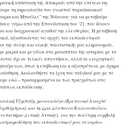
ρονική απόσταση της Αποκριάς από την επέτειο της
ήσαμε τη σημειολογία του γνωστού παραδοσιακού
σαροι και Μπούλες” της Νάουσας για να μεταβούμε
σεις γύρω από την Επανάσταση του ’21, που δίνουν
του και διαχρονικού αγαθού της ελευθερίας. Η μετάβαση
κά, αξιοποιώντας τις αρχές του εκπαιδευτικού
α της άυλης και υλικής πολιτιστικής μας κληρονομιάς,
ε μικροί και μεγάλοι στα μονοπάτια της ιστορίας με το
ώντας όχι σε τελικές απαντήσεις, αλλά σε ενεργητικές
τούμενων, όπως η επιβίωση και η αξιοπρέπεια, με όχημα
ναίσθηση. Ακολουθήστε τα ίχνη του ταξιδιού μας με το
ουμε εδώ – προσαρμοσμένο εκ των πραγμάτων στις
στάσεως εκπαίδευσης.
σιλική Τζιμπάζη, μουσειολόγο (Βρετανικό Ανοιχτό
Νορθάμπρια), και τη Δρα Δέσποινα Καλεσοπούλου,
επιστήμιο Δυτικής Αττικής), για την πολύτιμη συμβολή
ανατροφοδότηση του εκπαιδευτικού μας σεναρίου.