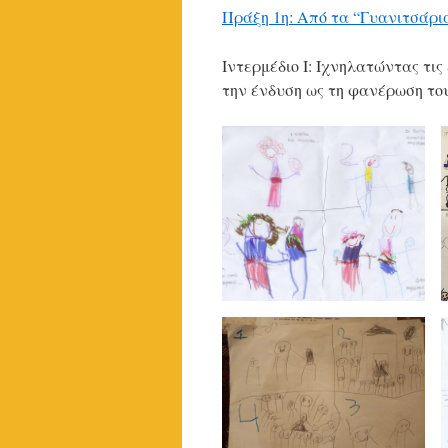
Πράξη 1η: Από τα “Γυανιτσάρι
Ιντερμέδιο Ι: Ιχνηλατώντας τι
την ένδυση ως τη φανέρωση το