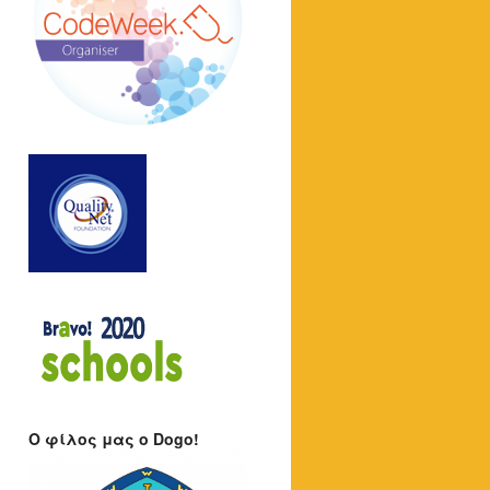
O φίλος μας ο Dogo!