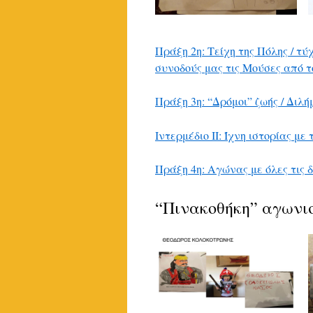
Πράξη 2η: Τείχη της Πόλης / τύ
συνοδούς μας τις Μούσες από τ
Πράξη 3η: “Δρόμοι” ζωής / Διλή
Ιντερμέδιο ΙΙ: Ίχνη ιστορίας μ
Πράξη 4η: Αγώνας με όλες τις 
“Πινακοθήκη” αγωνι