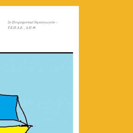
2o Πειραματικό Νηπιαγωγείο –
T.E.Π.Α.Ε. , Α.Π.Θ.