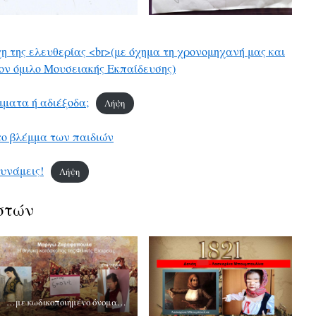
χη της ελευθερίας <br>(με όχημα τη χρονομηχανή μας και
ον όμιλο Μουσειακής Εκπαίδευσης)
μματα ή αδιέξοδα;
Λήψη
ε το βλέμμα των παιδιών
δυνάμεις!
Λήψη
στών
…με κωδικοποιημένο όνομα…