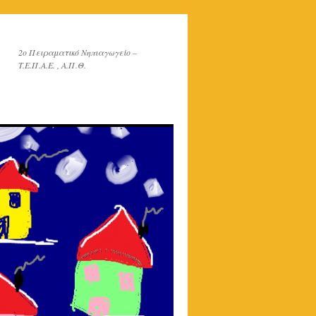
2o Πειραματικό Νηπιαγωγείο –
T.E.Π.Α.Ε. , Α.Π.Θ.