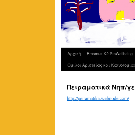
Αρχική
Erasmus K2 ProWellbeing
Όμιλοι Αριστείας και Καινοτομία
Πειραματικά Νηπ/γε
http://peiramatika.webnode.com/